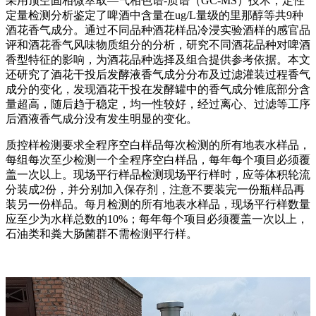
采用顶空固相微萃取—气相色谱-质谱（GC-MS）技术，定性
定量检测分析鉴定了啤酒中含量在ug/L量级的里那醇等共9种
酒花香气成分。通过不同品种酒花样品冷浸实验酒样的感官品
评和酒花香气风味物质组分的分析，研究不同酒花品种对啤酒
香型特征的影响，为酒花品种选择及组合提供参考依据。本文
还研究了酒花干投后发酵液香气成分分布及过滤灌装过程香气
成分的变化，发现酒花干投在发酵罐中的香气成分锥底部分含
量超高，随后趋于稳定，均一性较好，经过离心、过滤等工序
后酒液香气成分没有发生明显的变化。
质控样检测要求全程序空白样品每次检测的所有地表水样品，
每组每次至少检测一个全程序空白样品，每年每个项目必须覆
盖一次以上。现场平行样品检测现场平行样时，应等体积轮流
分装成2份，并分别加入保存剂，注意不要装完一份瓶样品再
装另一份样品。每月检测的所有地表水样品，现场平行样数量
应至少为水样总数的10%；每年每个项目必须覆盖一次以上，
石油类和粪大肠菌群不需检测平行样。