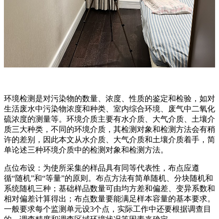
环境检测是对污染物的数量、浓度、性质的鉴定和检验，如对
生活废水中污染物浓度和种类、室内综合环境、废气中二氧化
硫浓度的测量等。环境介质主要有水介质、大气介质、土壤介
质三大种类，不同的环境介质，其检测对象和检测方法会有稍
许的差别，因此本文从水介质、大气介质和土壤介质着手，简
单论述三种环境介质中的检测对象和检测方法。
点位布设：为使所采集的样品具有同等代表性，布点应遵
循“随机”和“等量”的原则。布点方法有简单随机、分块随机和
系统随机三种；基础样品数量可由均方差和偏差、变异系数和
相对偏差计算得出；布点数量要能满足样本容量的基本要求。
一般要求每个监测单元设3个点，实际工作中还要根据调查目