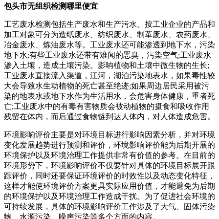
包头市无组织检测哪里便宜
工艺废水检测包括生产废水和生产污水。按工业企业的产品和
加工对象可分为造纸废水、纺织废水、制革废水、农药废水、
冶金废水、炼油废水等。工业废水还可能渗透到地下水，污染
地下水;有些工业废水还带有难闻的恶臭，污染空气;工业废水
渗入土壤，造成土壤污染。影响植物和土壤中微生物的生长;
工业废水直接流入渠道，江河，湖泊污染地表水，如果毒性较
大会导致水生动植物的死亡甚至绝迹;如果周边居民采用被污
染的地表水或地下水作为生活用水，会危害身体健康，重者死
亡;工业废水中的有毒有害物质会被动植物的摄食和吸收作用
残留在体内，而后通过食物链到达人体内，对人体造成危害。
环境影响评价主要是对环境目标进行影响因素分析，并对环境
变化发展趋势进行预测和评价，环境影响评价能为后期开展的
环境保护以及环境治理工作提供非常有价值的参考。在目前的
环境形势下，环境影响评价不仅要针对具体的环境目标展开跟
踪评价，同时还要保证环境评价的时效性以及动态变化特征，
这样才能使环境评价方案更具实际应用价值，才能避免为后期
的环境保护以及环境治理工作造成干扰。为了促进社会环境的
可持续发展，具体的环境影响评价工作涉及了大气、固体污染
物、水源污染、噪声污染等多个方面的内容。