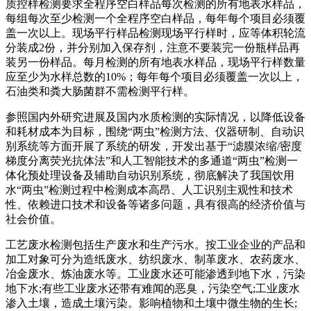
质控样检测要求全程序空白样品每次检测的所有地表水样品，
每组每次至少检测一个全程序空白样品，每年每个项目必须覆
盖一次以上。现场平行样品检测现场平行样时，应等体积轮流
分装成2份，并分别加入保存剂，注意不要装完一份瓶样品再
装另一份样品。每月检测的所有地表水样品，现场平行样数量
应至少为水样总数的10%；每年每个项目必须覆盖一次以上，
石油类和粪大肠菌群不需检测平行样。
参照国内外研究进展及国内水质检测的实际情况，以降低设备
和耗材成本为目标，围绕“两虫”检测方法、仪器研制、自动识
别系统等方面开展了系统的研发，开发出基于“滤膜浓缩/密度
梯度分离荧光抗体法”和人工智能技术的多通道“两虫”检测一
体化预处理设备及辅助自动识别系统，彻底解决了我国饮用
水“两虫”检测过程中检测成本高昂、人工识别主观性和技术
性、依赖进口技术和设备等诸多问题，具有很高的经济价值与
社会价值。
工艺废水检测包括生产废水和生产污水。按工业企业的产品和
加工对象可分为造纸废水、纺织废水、制革废水、农药废水、
冶金废水、炼油废水等。工业废水还可能渗透到地下水，污染
地下水;有些工业废水还带有难闻的恶臭，污染空气;工业废水
渗入土壤，造成土壤污染。影响植物和土壤中微生物的生长;