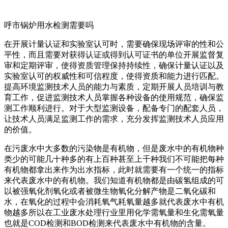
呼市锅炉用水检测需要吗
在开展计量认证和实验室认可时，需要确保现场评审的性和公
平性，而且需要对获得认证或得到认可证书的单位开展监督复
审和定期评审，使得资质管理保持持续性，确保计量认证以及
实验室认可的权威性和可信程度，使得资质和能力进行匹配。
提高环境监测技术人员的能力与素质，定期开展人员培训与教
育工作，促进监测技术人员掌握各种设备的使用规范，确保监
测工作顺利进行。对于大型监测设备，配备专门的配套人员，
让技术人员满足监测工作的需求，充分发挥监测技术人员应用
的价值。
在污废水中大多数的污染物是有机物，但是废水中的有机物种
类少的可能几十种多的有上百种甚至上千种我们不可能把每种
有机物都拿出来作为出水指标，此时就需要有一个统一的指标
来代表废水中的有机物。我们知道有机物都是由碳氢组成的可
以被强氧化剂氧化或者被微生物氧化分解产物是二氧化碳和
水，在氧化的过程中会消耗氧气耗氧量越多就代表废水中有机
物越多所以在工业废水处理行业里用化学需氧量和生化需氧量
也就是COD检测和BOD检测来代表废水中有机物的含量。