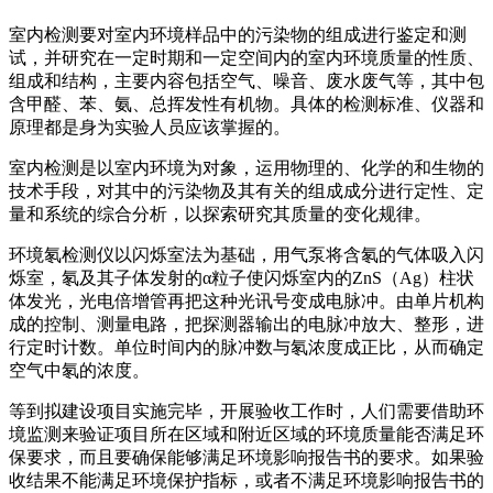
室内检测要对室内环境样品中的污染物的组成进行鉴定和测
试，并研究在一定时期和一定空间内的室内环境质量的性质、
组成和结构，主要内容包括空气、噪音、废水废气等，其中包
含甲醛、苯、氨、总挥发性有机物。具体的检测标准、仪器和
原理都是身为实验人员应该掌握的。
室内检测是以室内环境为对象，运用物理的、化学的和生物的
技术手段，对其中的污染物及其有关的组成成分进行定性、定
量和系统的综合分析，以探索研究其质量的变化规律。
环境氡检测仪以闪烁室法为基础，用气泵将含氡的气体吸入闪
烁室，氡及其子体发射的α粒子使闪烁室内的ZnS（Ag）柱状
体发光，光电倍增管再把这种光讯号变成电脉冲。由单片机构
成的控制、测量电路，把探测器输出的电脉冲放大、整形，进
行定时计数。单位时间内的脉冲数与氡浓度成正比，从而确定
空气中氡的浓度。
等到拟建设项目实施完毕，开展验收工作时，人们需要借助环
境监测来验证项目所在区域和附近区域的环境质量能否满足环
保要求，而且要确保能够满足环境影响报告书的要求。如果验
收结果不能满足环境保护指标，或者不满足环境影响报告书的