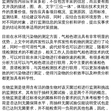
监测报告内容应丰富多彩，不仅包含丰富的信息，而且要有图
文并茂的描述，图、表、文字“三位一体”，体现出技术支持文
件的质量价值。报告应具备项目概况、监测原因、适用标准、
监测结果、结论建议等内容。同时，应结合当前环境形势，针
对不同的对象，进行监测信息的深度分析和评价，提出实事求
是的结论和简单适用的对策措施。
目前在水环境污染物的测定方面，气相色谱法具有非常明显的
优势，上文中对易挥发性以及半挥发性有机物的测定进行了论
述，同时一些可溶性气体、卤代烃等也可以进行测定，随着环
境检测技术的不断进步，相关工作人员借助气相色谱技术的优
势，可以对目前水体污染物进行准确快速的检测。有很多检测
分析方法可以与气相色谱法进行联用，其中主要的有液相色
谱、质谱检测等，与其他检测技术进行联用，可以更加准确有
效的对污染物进行测定，使得污染物的分析效率以及种类分析
都更加具有科学性。
生物监测是使用含有活的微生物对该灭菌过程进行监测和挑战
的监测技术。其有别于抽样无菌试验，这是两个不同的概念。
生物监测是通过标准化的菌株和符合要求的抗力来考核整个负
荷是否达到无菌保障水平，而抽样无菌试验仅能说明受试包是
否已达到无菌要求，并不能检查同一负荷的其他包裹，因此，