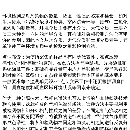
环境检测是对污染物的数量、浓度、性质的鉴定和检验，如对
生活废水中污染物浓度和种类、室内综合环境、废气中二氧化
硫浓度的测量等。环境介质主要有水介质、大气介质、土壤介
质三大种类，不同的环境介质，其检测对象和检测方法会有稍
许的差别，因此本文从水介质、大气介质和土壤介质着手，简
单论述三种环境介质中的检测对象和检测方法。
点位布设：为使所采集的样品具有同等代表性，布点应遵
循“随机”和“等量”的原则。布点方法有简单随机、分块随机和
系统随机三种；基础样品数量可由均方差和偏差、变异系数和
相对偏差计算得出；布点数量要能满足样本容量的基本要求。
一般要求每个监测单元设3个点，实际工作中还要根据调查目
的、调查精度和调查区域环境状况等因素来确定。
作为一种分离技术，气相色谱法也可以适当的与其他检测技术
联合使用，这就构成的气相色谱分析法。这种方法主要是利用
被检测物各组分结构与性质之间的差异，在固定相与流动相之
间存在不同分配系数，将被测物进行汽化后，经过载气作用而
形成色谱柱，将各组检测物在固定相与流动相之间进行反复分
配，不同分组在固定相中滞留时间会随着流动相的移动而逐渐