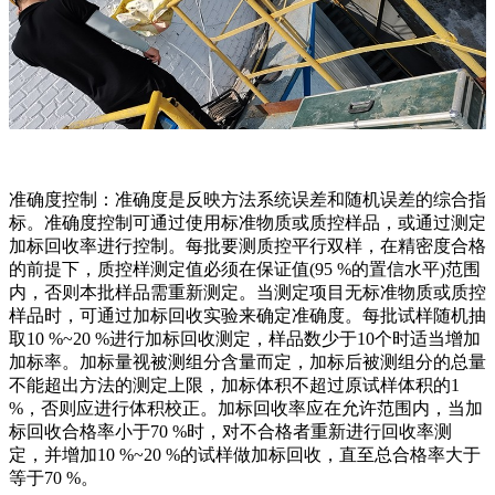
准确度控制：准确度是反映方法系统误差和随机误差的综合指
标。准确度控制可通过使用标准物质或质控样品，或通过测定
加标回收率进行控制。每批要测质控平行双样，在精密度合格
的前提下，质控样测定值必须在保证值(95 %的置信水平)范围
内，否则本批样品需重新测定。当测定项目无标准物质或质控
样品时，可通过加标回收实验来确定准确度。每批试样随机抽
取10 %~20 %进行加标回收测定，样品数少于10个时适当增加
加标率。加标量视被测组分含量而定，加标后被测组分的总量
不能超出方法的测定上限，加标体积不超过原试样体积的1
%，否则应进行体积校正。加标回收率应在允许范围内，当加
标回收合格率小于70 %时，对不合格者重新进行回收率测
定，并增加10 %~20 %的试样做加标回收，直至总合格率大于
等于70 %。