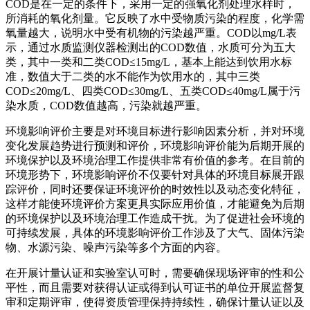
COD是在一定的条件下，采用一定的强氧化剂处理水样时，
所消耗的氧化剂量。它反映了水中受物质污染的程度，化学需
氧量越大，说明水中受有机物的污染越严重。COD以mg/L表
示，通过水质监测仪器检测出的COD数值，水质可分为五大
类，其中一类和二类COD≤15mg/L，基本上能达到饮用水标
准，数值大于二类的水不能作为饮用水的，其中三类
COD≤20mg/L、四类COD≤30mg/L、五类COD≤40mg/L属于污
染水质，COD数值越高，污染就越严重。
环境影响评价主要是对环境目标进行影响因素分析，并对环境
变化发展趋势进行预测和评价，环境影响评价能为后期开展的
环境保护以及环境治理工作提供非常有价值的参考。在目前的
环境形势下，环境影响评价不仅要针对具体的环境目标展开跟
踪评价，同时还要保证环境评价的时效性以及动态变化特征，
这样才能使环境评价方案更具实际应用价值，才能避免为后期
的环境保护以及环境治理工作造成干扰。为了促进社会环境的
可持续发展，具体的环境影响评价工作涉及了大气、固体污染
物、水源污染、噪声污染等多个方面的内容。
在开展计量认证和实验室认可时，需要确保现场评审的性和公
平性，而且需要对获得认证或得到认可证书的单位开展监督复
审和定期评审，使得资质管理保持持续性，确保计量认证以及