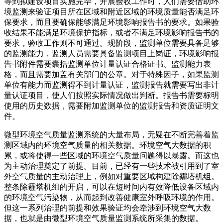
等到拟建设项目实施完毕，开展验收工作时，人们需要借助环
境监测来验证项目所在区域和附近区域的环境质量能否满足环
保要求，而且要确保能够满足环境影响报告书的要求。如果验
收结果不能满足环境保护指标，或者不满足环境影响报告书的
要求，验收工作则不可通过。现阶段，监测单位需要具备足够
的监测能力，监测人员需要具备监测项目上岗证，环境影响报
告书附件需要囊括监测单位计量认证合格证书、监测能力表
格，而且需要加盖有关部门的公章。对于特殊因子，如果监测
单位有能力而监测得不到计量认证，监测报告就需要写出非计
量认证项目，使人们按照实际情况做出判断。报告书需要标明
使用的历史数据，需要附加监测单位的监测报告和资质证明文
件。
微型环境空气质量监测系统的大量布局，无疑在不断完善着监
测区域内的环境空气质量的相关数据。环境空气大数据的积
累，或将使得一些区域的环境空气质量问题得以暴露。而这也
为主动治理奠定了前提。目前，已经有一些技术被引用到了室
外空气质量的主动治理上，例如对重要区域构建除霾塔机组。
整条除霾塔机组的开启，可以在短时间内有效降低设备区域内
的环境空气污染物，从而起到改善健康室外呼吸环境的作用。
但这一系列治理的前提和效果验证均会牵涉到环境空气大数
据，也就是由微型环境空气质量监测系统所采集的数据。