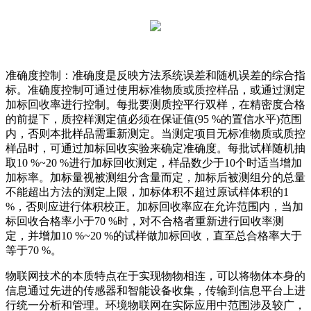
准确度控制：准确度是反映方法系统误差和随机误差的综合指
标。准确度控制可通过使用标准物质或质控样品，或通过测定
加标回收率进行控制。每批要测质控平行双样，在精密度合格
的前提下，质控样测定值必须在保证值(95 %的置信水平)范围
内，否则本批样品需重新测定。当测定项目无标准物质或质控
样品时，可通过加标回收实验来确定准确度。每批试样随机抽
取10 %~20 %进行加标回收测定，样品数少于10个时适当增加
加标率。加标量视被测组分含量而定，加标后被测组分的总量
不能超出方法的测定上限，加标体积不超过原试样体积的1
%，否则应进行体积校正。加标回收率应在允许范围内，当加
标回收合格率小于70 %时，对不合格者重新进行回收率测
定，并增加10 %~20 %的试样做加标回收，直至总合格率大于
等于70 %。
物联网技术的本质特点在于实现物物相连，可以将物体本身的
信息通过先进的传感器和智能设备收集，传输到信息平台上进
行统一分析和管理。环境物联网在实际应用中范围涉及较广，