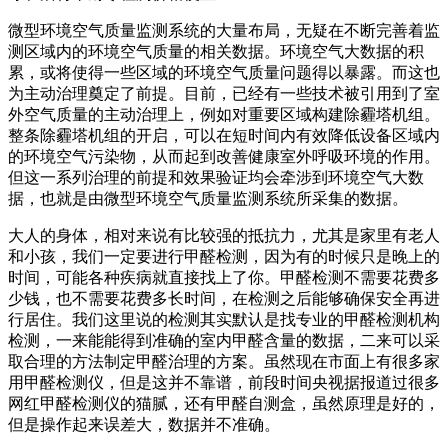
微型环境空气质量监测系统的大量布局，无疑在不断完善着监
测区域内的环境空气质量的相关数据。环境空气大数据的积
累，或将使得一些区域的环境空气质量问题得以暴露。而这也
为主动治理奠定了前提。目前，已经有一些技术被引用到了室
外空气质量的主动治理上，例如对重要区域构建除霾塔机组。
整条除霾塔机组的开启，可以在短时间内有效降低设备区域内
的环境空气污染物，从而起到改善健康室外呼吸环境的作用。
但这一系列治理的前提和效果验证均会牵涉到环境空气大数
据，也就是由微型环境空气质量监测系统所采集的数据。
大人的身体，相对来说有比较强的抵抗力，尤其是家里有老人
和小孩，我们一定要进行甲醛检测，因为有的时候只是晚上的
时间，可能各种疾病就直接找上了你。甲醛检测不需要花费多
少钱，也不需要花费多长时间，在检测之后能够确保安全再进
行居住。我们这里说的检测其实默认是找专业的甲醛检测机构
检测，一来能能得到准确的室内甲醛含量的数据，二来可以采
取合理的方法制定甲醛治理的方案。虽然现在市面上有很多家
用甲醛检测仪，但是这并不靠谱，前段时间央视据报道过很多
网红甲醛检测仪的猫腻，还有甲醛自测盒，虽然原理是好的，
但是操作起来误差大，数据并不准确。