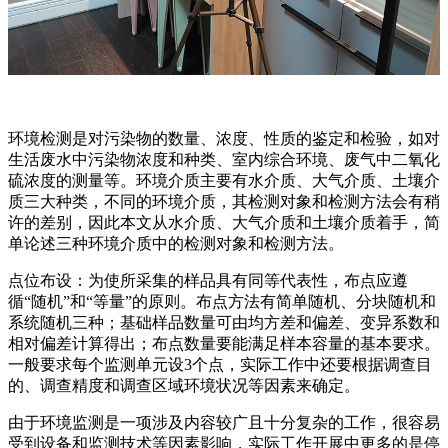
环境检测是对污染物的数量、浓度、性质的鉴定和检验，如对
生活废水中污染物浓度和种类、室内综合环境、废气中二氧化
硫浓度的测量等。环境介质主要有水介质、大气介质、土壤介
质三大种类，不同的环境介质，其检测对象和检测方法会有稍
许的差别，因此本文从水介质、大气介质和土壤介质着手，简
单论述三种环境介质中的检测对象和检测方法。
点位布设：为使所采集的样品具有同等代表性，布点应遵
循“随机”和“等量”的原则。布点方法有简单随机、分块随机和
系统随机三种；基础样品数量可由均方差和偏差、变异系数和
相对偏差计算得出；布点数量要能满足样本容量的基本要求。
一般要求每个监测单元设3个点，实际工作中还要根据调查目
的、调查精度和调查区域环境状况等因素来确定。
由于环境监测是一项涉及内容较广且十分复杂的工作，很容易
受到设备和监测技术等因素影响，实际工作开展中更多的是停