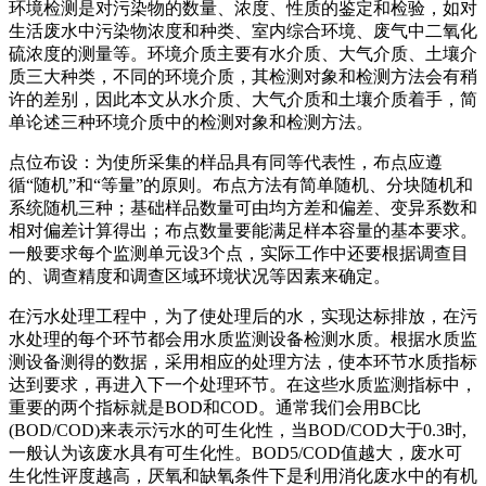
环境检测是对污染物的数量、浓度、性质的鉴定和检验，如对
生活废水中污染物浓度和种类、室内综合环境、废气中二氧化
硫浓度的测量等。环境介质主要有水介质、大气介质、土壤介
质三大种类，不同的环境介质，其检测对象和检测方法会有稍
许的差别，因此本文从水介质、大气介质和土壤介质着手，简
单论述三种环境介质中的检测对象和检测方法。
点位布设：为使所采集的样品具有同等代表性，布点应遵
循“随机”和“等量”的原则。布点方法有简单随机、分块随机和
系统随机三种；基础样品数量可由均方差和偏差、变异系数和
相对偏差计算得出；布点数量要能满足样本容量的基本要求。
一般要求每个监测单元设3个点，实际工作中还要根据调查目
的、调查精度和调查区域环境状况等因素来确定。
在污水处理工程中，为了使处理后的水，实现达标排放，在污
水处理的每个环节都会用水质监测设备检测水质。根据水质监
测设备测得的数据，采用相应的处理方法，使本环节水质指标
达到要求，再进入下一个处理环节。在这些水质监测指标中，
重要的两个指标就是BOD和COD。通常我们会用BC比
(BOD/COD)来表示污水的可生化性，当BOD/COD大于0.3时,
一般认为该废水具有可生化性。BOD5/COD值越大，废水可
生化性评度越高，厌氧和缺氧条件下是利用消化废水中的有机