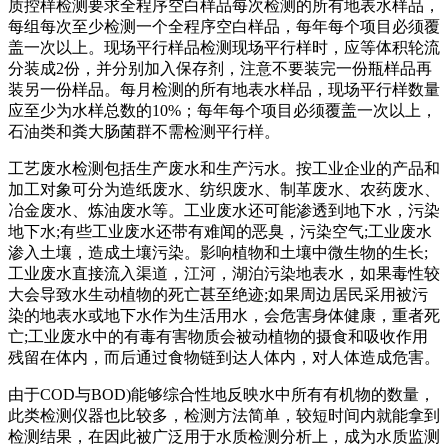
质控样检测要求全程序空白样品每次检测的所有地表水样品，
每组每次至少检测一个全程序空白样品，每年每个项目必须覆
盖一次以上。现场平行样品检测现场平行样时，应等体积轮流
分装成2份，并分别加入保存剂，注意不要装完一份瓶样品再
装另一份样品。每月检测的所有地表水样品，现场平行样数量
应至少为水样总数的10%；每年每个项目必须覆盖一次以上，
石油类和粪大肠菌群不需检测平行样。
工艺废水检测包括生产废水和生产污水。按工业企业的产品和
加工对象可分为造纸废水、纺织废水、制革废水、农药废水、
冶金废水、炼油废水等。工业废水还可能渗透到地下水，污染
地下水;有些工业废水还带有难闻的恶臭，污染空气;工业废水
渗入土壤，造成土壤污染。影响植物和土壤中微生物的生长;
工业废水直接流入渠道，江河，湖泊污染地表水，如果毒性较
大会导致水生动植物的死亡甚至绝迹;如果周边居民采用被污
染的地表水或地下水作为生活用水，会危害身体健康，重者死
亡;工业废水中的有毒有害物质会被动植物的摄食和吸收作用
残留在体内，而后通过食物链到达人体内，对人体造成危害。
由于COD与BOD)能够综合性地反映水中所有有机物的数量，
此类检测仪器也比较多，检测方法简单，较短时间内就能拿到
检测结果，在因此被广泛用于水质检测分析上，成为水质监测