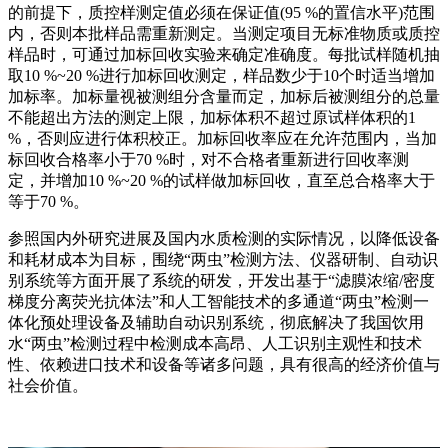
的前提下，质控样测定值必须在保证值(95 %的置信水平)范围
内，否则本批样品需重新测定。当测定项目无标准物质或质控
样品时，可通过加标回收实验来确定准确度。每批试样随机抽
取10 %~20 %进行加标回收测定，样品数少于10个时适当增加
加标率。加标量视被测组分含量而定，加标后被测组分的总量
不能超出方法的测定上限，加标体积不超过原试样体积的1
%，否则应进行体积校正。加标回收率应在允许范围内，当加
标回收合格率小于70 %时，对不合格者重新进行回收率测
定，并增加10 %~20 %的试样做加标回收，直至总合格率大于
等于70 %。
参照国内外研究进展及国内水质检测的实际情况，以降低设备
和耗材成本为目标，围绕“两虫”检测方法、仪器研制、自动识
别系统等方面开展了系统的研发，开发出基于“滤膜浓缩/密度
梯度分离荧光抗体法”和人工智能技术的多通道“两虫”检测一
体化预处理设备及辅助自动识别系统，彻底解决了我国饮用
水“两虫”检测过程中检测成本高昂、人工识别主观性和技术
性、依赖进口技术和设备等诸多问题，具有很高的经济价值与
社会价值。