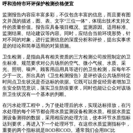
呼和浩特市环评保护检测价格便宜
监测报告内容应丰富多彩，不仅包含丰富的信息，而且要有图
文并茂的描述，图、表、文字“三位一体”，体现出技术支持文
件的质量价值。报告应具备项目概况、监测原因、适用标准、
监测结果、结论建议等内容。同时，应结合当前环境形势，针
对不同的对象，进行监测信息的深度分析和评价，提出实事求
是的结论和简单适用的对策措施。
卫生检测，是指由具有相关资质的三方检测公司按照制定的卫
生标准、规范要求对公共场所的空气、微小气候、水质、采
光、照明、噪声、顾客用品用具等进行的卫生检测，应每年不
少于一次。所出具的《卫生检测报告》是评价该公共场所特定
时间点卫生状况是否达标的依据。它既可以督促经营者增加卫
生安全防范意识，落实卫生防疫要求，同时也能让公众对该场
所卫生状况有一个基本的判断。
在污水处理工程中，为了使处理后的水，实现达标排放，在污
水处理的每个环节都会用水质监测设备检测水质。根据水质监
测设备测得的数据，采用相应的处理方法，使本环节水质指标
达到要求，再进入下一个处理环节。在这些水质监测指标中，
重要的两个指标就是BOD和COD。通常我们会用BC比