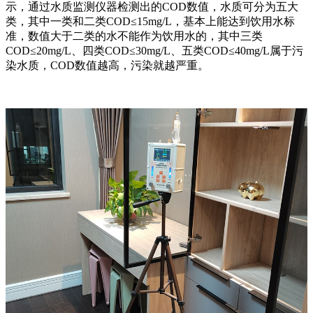
示，通过水质监测仪器检测出的COD数值，水质可分为五大
类，其中一类和二类COD≤15mg/L，基本上能达到饮用水标
准，数值大于二类的水不能作为饮用水的，其中三类
COD≤20mg/L、四类COD≤30mg/L、五类COD≤40mg/L属于污
染水质，COD数值越高，污染就越严重。