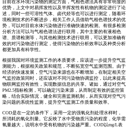
目前在水环境污染物的测定方面，气相色谱法具有非常明显的
优势，上文中对易挥发性以及半挥发性有机物的测定进行了论
述，同时一些可溶性气体、卤代烃等也可以进行测定，随着环
境检测技术的不断进步，相关工作人员借助气相色谱技术的优
势，可以对目前水体污染物进行准确快速的检测。有很多检测
分析方法可以与气相色谱法进行联用，其中主要的有液相色
谱、质谱检测等，与其他检测技术进行联用，可以更加准确有
效的对污染物进行测定，使得污染物的分析效率以及种类分析
都更加具有科学性。
根据我国对环境监测工作的本质要求，应该进一步提升空气监
测能力，根据相关政策和规范，不断拓宽空气监测范围。由于
经济的快速发展，空气污染来源也在不断增加，在制定相关空
气监控政策同时，还应该对不同污染物协调监控，以此来提高
物联网监控有效性，实现数据信息的共享。诸如，通过对空气
PM2.5指标检测，可以确定污染来源，从而制定有效的监控策
略，结合实际情况，健全和完善监测机制，从而实现对空气污
染问题的系统性监测，提升空气监测工作质量和效率。
COD是在一定的条件下，采用一定的强氧化剂处理水样时，
所消耗的氧化剂量。它反映了水中受物质污染的程度，化学需
氧量越大，说明水中受有机物的污染越严重。COD以mg/L表