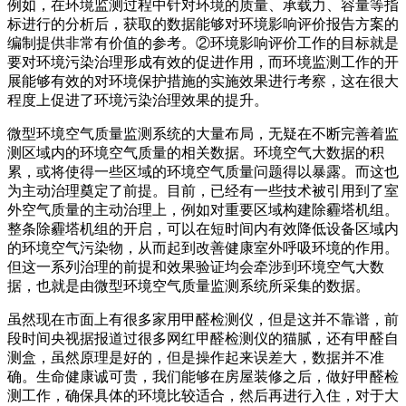
例如，在环境监测过程中针对环境的质量、承载力、容量等指
标进行的分析后，获取的数据能够对环境影响评价报告方案的
编制提供非常有价值的参考。②环境影响评价工作的目标就是
要对环境污染治理形成有效的促进作用，而环境监测工作的开
展能够有效的对环境保护措施的实施效果进行考察，这在很大
程度上促进了环境污染治理效果的提升。
微型环境空气质量监测系统的大量布局，无疑在不断完善着监
测区域内的环境空气质量的相关数据。环境空气大数据的积
累，或将使得一些区域的环境空气质量问题得以暴露。而这也
为主动治理奠定了前提。目前，已经有一些技术被引用到了室
外空气质量的主动治理上，例如对重要区域构建除霾塔机组。
整条除霾塔机组的开启，可以在短时间内有效降低设备区域内
的环境空气污染物，从而起到改善健康室外呼吸环境的作用。
但这一系列治理的前提和效果验证均会牵涉到环境空气大数
据，也就是由微型环境空气质量监测系统所采集的数据。
虽然现在市面上有很多家用甲醛检测仪，但是这并不靠谱，前
段时间央视据报道过很多网红甲醛检测仪的猫腻，还有甲醛自
测盒，虽然原理是好的，但是操作起来误差大，数据并不准
确。生命健康诚可贵，我们能够在房屋装修之后，做好甲醛检
测工作，确保具体的环境比较适合，然后再进行入住，对于大