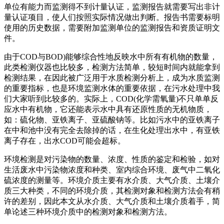
单位有能力而监测得不到计量认证，监测报告就需要写出非计
量认证项目，使人们按照实际情况做出判断。报告书需要标明
使用的历史数据，需要附加监测单位的监测报告和资质证明文
件。
由于COD与BOD)能够综合性地反映水中所有有机物的数量，
此类检测仪器也比较多，检测方法简单，较短时间内就能拿到
检测结果，在因此被广泛用于水质检测分析上，成为水质监测
的重要指标，也是环境监测水体的重要依据，在污水处理中我
们大家听到比较多的。实际上，COD(化学需氧量)不只单单反
应水中有机物，它还能表示水中具有还原性质的无机物质，
如：硫化物、亚铁离子、亚硫酸钠等。比如污水中的亚铁离子
在中和池中没有完全去除掉的话，在生化处理出水中，有亚铁
离子存在，出水COD可能会超标。
环境检测是对污染物的数量、浓度、性质的鉴定和检验，如对
生活废水中污染物浓度和种类、室内综合环境、废气中二氧化
硫浓度的测量等。环境介质主要有水介质、大气介质、土壤介
质三大种类，不同的环境介质，其检测对象和检测方法会有稍
许的差别，因此本文从水介质、大气介质和土壤介质着手，简
单论述三种环境介质中的检测对象和检测方法。