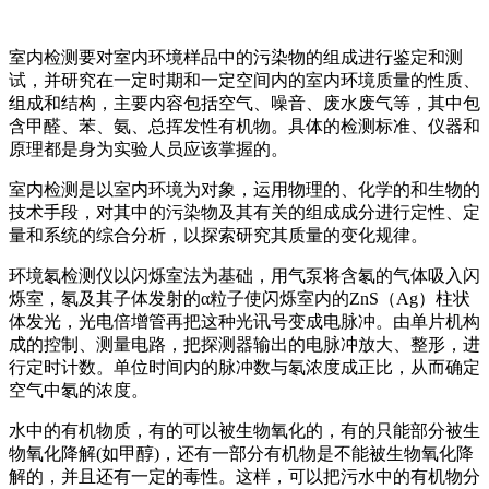
室内检测要对室内环境样品中的污染物的组成进行鉴定和测
试，并研究在一定时期和一定空间内的室内环境质量的性质、
组成和结构，主要内容包括空气、噪音、废水废气等，其中包
含甲醛、苯、氨、总挥发性有机物。具体的检测标准、仪器和
原理都是身为实验人员应该掌握的。
室内检测是以室内环境为对象，运用物理的、化学的和生物的
技术手段，对其中的污染物及其有关的组成成分进行定性、定
量和系统的综合分析，以探索研究其质量的变化规律。
环境氡检测仪以闪烁室法为基础，用气泵将含氡的气体吸入闪
烁室，氡及其子体发射的α粒子使闪烁室内的ZnS（Ag）柱状
体发光，光电倍增管再把这种光讯号变成电脉冲。由单片机构
成的控制、测量电路，把探测器输出的电脉冲放大、整形，进
行定时计数。单位时间内的脉冲数与氡浓度成正比，从而确定
空气中氡的浓度。
水中的有机物质，有的可以被生物氧化的，有的只能部分被生
物氧化降解(如甲醇)，还有一部分有机物是不能被生物氧化降
解的，并且还有一定的毒性。这样，可以把污水中的有机物分