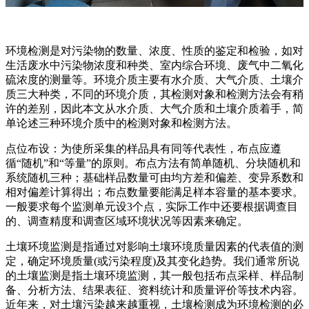
环境检测是对污染物的数量、浓度、性质的鉴定和检验，如对
生活废水中污染物浓度和种类、室内综合环境、废气中二氧化
硫浓度的测量等。环境介质主要有水介质、大气介质、土壤介
质三大种类，不同的环境介质，其检测对象和检测方法会有稍
许的差别，因此本文从水介质、大气介质和土壤介质着手，简
单论述三种环境介质中的检测对象和检测方法。
点位布设：为使所采集的样品具有同等代表性，布点应遵
循“随机”和“等量”的原则。布点方法有简单随机、分块随机和
系统随机三种；基础样品数量可由均方差和偏差、变异系数和
相对偏差计算得出；布点数量要能满足样本容量的基本要求。
一般要求每个监测单元设3个点，实际工作中还要根据调查目
的、调查精度和调查区域环境状况等因素来确定。
土壤环境监测是指通过对影响土壤环境质量因素的代表值的测
定，确定环境质量(或污染程度)及其变化趋势。我们通常所说
的土壤监测是指土壤环境监测，其一般包括布点采样、样品制
备、分析方法、结果表征、资料统计和质量评价等技术内容。
近年来，对土壤污染越来越重视，土壤检测成为环境检测的必