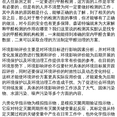
在入住新房之前，一定要进行甲醛检测，这方面的工作是非常
有必要的，但是有的人并不清楚为何一定要做好检测的工作，
其中具体的原因都是什么，能够正确的去了解，到了相关的内
容之后，那么对于整个的检测方面的事情，你才能够有了正确
的做法，对今后的安全也有更多保障。森诺特编就来为大家解
释甲醛检测的作用在哪里？我们这里说的检测其实默认是找专
业的甲醛检测机构检测，一来能能得到准确的室内甲醛含量的
数据，二来可以采取合理的方法制定甲醛治理的方案。
环境影响评价主要是对环境目标进行影响因素分析，并对环境
变化发展趋势进行预测和评价，环境影响评价能为后期开展的
环境保护以及环境治理工作提供非常有价值的参考。在目前的
环境形势下，环境影响评价不仅要针对具体的环境目标展开跟
踪评价，同时还要保证环境评价的时效性以及动态变化特征，
这样才能使环境评价方案更具实际应用价值，才能避免为后期
的环境保护以及环境治理工作造成干扰。为了促进社会环境的
可持续发展，具体的环境影响评价工作涉及了大气、固体污染
物、水源污染、噪声污染等多个方面的内容。
六类化学指示物为模拟指示物，是模拟灭菌周期验证指示物，
它应对特定灭菌周期所有灭菌关键变量起反应，其标定值从特
定灭菌过程的关键变量中产生在日常工作中，包外化学指示物