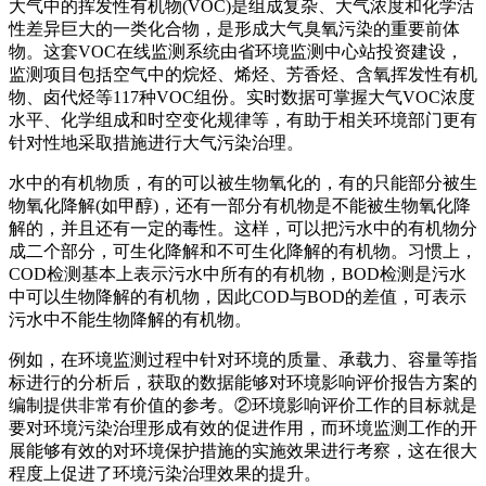
大气中的挥发性有机物(VOC)是组成复杂、大气浓度和化学活
性差异巨大的一类化合物，是形成大气臭氧污染的重要前体
物。这套VOC在线监测系统由省环境监测中心站投资建设，
监测项目包括空气中的烷烃、烯烃、芳香烃、含氧挥发性有机
物、卤代烃等117种VOC组份。实时数据可掌握大气VOC浓度
水平、化学组成和时空变化规律等，有助于相关环境部门更有
针对性地采取措施进行大气污染治理。
水中的有机物质，有的可以被生物氧化的，有的只能部分被生
物氧化降解(如甲醇)，还有一部分有机物是不能被生物氧化降
解的，并且还有一定的毒性。这样，可以把污水中的有机物分
成二个部分，可生化降解和不可生化降解的有机物。习惯上，
COD检测基本上表示污水中所有的有机物，BOD检测是污水
中可以生物降解的有机物，因此COD与BOD的差值，可表示
污水中不能生物降解的有机物。
例如，在环境监测过程中针对环境的质量、承载力、容量等指
标进行的分析后，获取的数据能够对环境影响评价报告方案的
编制提供非常有价值的参考。②环境影响评价工作的目标就是
要对环境污染治理形成有效的促进作用，而环境监测工作的开
展能够有效的对环境保护措施的实施效果进行考察，这在很大
程度上促进了环境污染治理效果的提升。