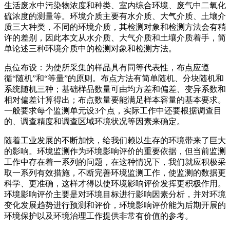
生活废水中污染物浓度和种类、室内综合环境、废气中二氧化
硫浓度的测量等。环境介质主要有水介质、大气介质、土壤介
质三大种类，不同的环境介质，其检测对象和检测方法会有稍
许的差别，因此本文从水介质、大气介质和土壤介质着手，简
单论述三种环境介质中的检测对象和检测方法。
点位布设：为使所采集的样品具有同等代表性，布点应遵
循“随机”和“等量”的原则。布点方法有简单随机、分块随机和
系统随机三种；基础样品数量可由均方差和偏差、变异系数和
相对偏差计算得出；布点数量要能满足样本容量的基本要求。
一般要求每个监测单元设3个点，实际工作中还要根据调查目
的、调查精度和调查区域环境状况等因素来确定。
随着工业发展的不断加快，给我们赖以生存的环境带来了巨大
的影响。环境监测作为环境影响评价的重要依据，但当前监测
工作中存在着一系列的问题，在这种情况下，我们就应积极采
取一系列有效措施，不断完善环境监测工作，使监测的数据更
科学、更准确，这样才得以使环境影响评价发挥更积极作用。
环境影响评价主要是对环境目标进行影响因素分析，并对环境
变化发展趋势进行预测和评价，环境影响评价能为后期开展的
环境保护以及环境治理工作提供非常有价值的参考。