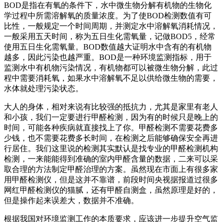
BOD是指在有氧的条件下，水中微生物分解有机物的生物化
学过程中所需溶解氧的质量浓度。为了使BOD检测数值有可
比性，一般规定一个时间周期，并测定水中溶解氧消耗情况，
一般采用五天时间，称为五日生化需氧量，记做BOD5，经常
使用五日生化需氧量。BOD数值越大证明水中含有的有机物
越多，因此污染也越严重。BOD是一种环境监测指标，用于
监测水中有机物污染情况，有机物都可以被微生物分解，此过
程中需要消耗氧，如果水中溶解氧不足以供给微生物的需要，
水体就处理污染状态。
大人的身体，相对来说有比较强的抵抗力，尤其是家里有老人
和小孩，我们一定要进行甲醛检测，因为有的时候只是晚上的
时间，可能各种疾病就直接找上了你。甲醛检测不需要花费多
少钱，也不需要花费多长时间，在检测之后能够确保安全再进
行居住。我们这里说的检测其实默认是找专业的甲醛检测机构
检测，一来能能得到准确的室内甲醛含量的数据，二来可以采
取合理的方法制定甲醛治理的方案。虽然现在市面上有很多家
用甲醛检测仪，但是这并不靠谱，前段时间央视据报道过很多
网红甲醛检测仪的猫腻，还有甲醛自测盒，虽然原理是好的，
但是操作起来误差大，数据并不准确。
根据我国对环境监测工作的本质要求，应该进一步提升空气监