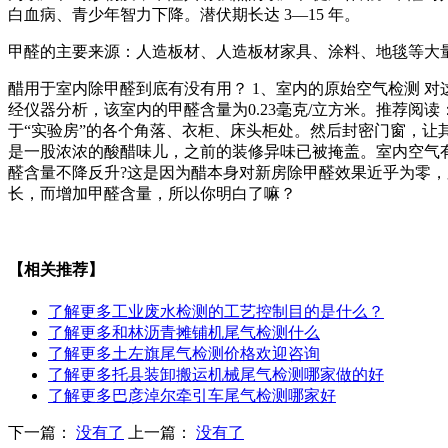
白血病、青少年智力下降。潜伏期长达 3—15 年。
甲醛的主要来源：人造板材、人造板材家具、涂料、地毯等大
醋用于室内除甲醛到底有没有用？ 1、室内的原始空气检测 
经仪器分析，该室内的甲醛含量为0.23毫克/立方米。推荐阅读
于“实验房”的各个角落、衣柜、床头柜处。然后封密门窗，让其
是一股浓浓的酸醋味儿，之前的装修异味已被掩盖。室内空气有点
醛含量不降反升?这是因为醋本身对新房除甲醛效果近乎为零
长，而增加甲醛含量，所以你明白了嘛？
【相关推荐】
了解更多
工业废水检测的工艺控制目的是什么？
了解更多
和林沥青摊铺机尾气检测什么
了解更多
土左旗尾气检测价格欢迎咨询
了解更多
托县装卸搬运机械尾气检测哪家做的好
了解更多
巴彦淖尔牵引车尾气检测哪家好
下一篇：
没有了
上一篇：
没有了