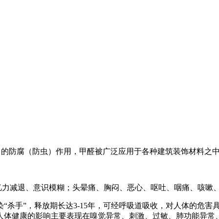
于它的防腐（防虫）作用，甲醛被广泛应用于各种建筑装饰材料之
忆力减退、意识模糊；头晕痛、胸闷、恶心、呕吐、咽痛、咳嗽
“杀手”，释放期长达3-15年，可经呼吸道吸收，对人体的危害
人体健康的影响主要表现在嗅觉异常、刺激、过敏、肺功能异常