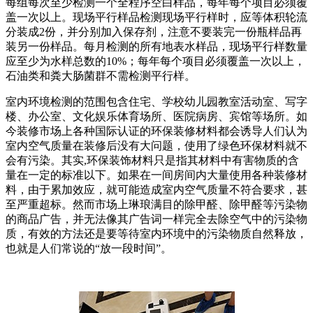
每组每次至少检测一个全程序空白样品，每年每个项目必须覆
盖一次以上。现场平行样品检测现场平行样时，应等体积轮流
分装成2份，并分别加入保存剂，注意不要装完一份瓶样品再
装另一份样品。每月检测的所有地表水样品，现场平行样数量
应至少为水样总数的10%；每年每个项目必须覆盖一次以上，
石油类和粪大肠菌群不需检测平行样。
室内环境检测的范围包含住宅、学校幼儿园教室活动室、写字
楼、办公室、文化娱乐体育场所、医院病房、宾馆等场所。如
今装修市场上各种国际认证的环保装修材料都会诱导人们认为
室内空气质量在装修后没有大问题，使用了绿色环保材料就不
会有污染。其实,环保装饰材料只是指其材料中有害物质的含
量在一定的标准以下。如果在一间房间内大量使用各种装修材
料，由于累加效应，就可能造成室内空气质量不符合要求，甚
至严重超标。然而市场上琳琅满目的除甲醛、除甲醛等污染物
的商品广告，并无法像其广告词一样完全去除空气中的污染物
质，有效的方法还是要等待室内环境中的污染物质自然释放，
也就是人们常说的“放一段时间”。