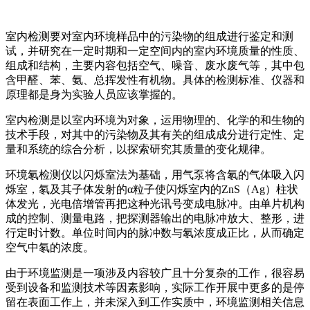
室内检测要对室内环境样品中的污染物的组成进行鉴定和测
试，并研究在一定时期和一定空间内的室内环境质量的性质、
组成和结构，主要内容包括空气、噪音、废水废气等，其中包
含甲醛、苯、氨、总挥发性有机物。具体的检测标准、仪器和
原理都是身为实验人员应该掌握的。
室内检测是以室内环境为对象，运用物理的、化学的和生物的
技术手段，对其中的污染物及其有关的组成成分进行定性、定
量和系统的综合分析，以探索研究其质量的变化规律。
环境氡检测仪以闪烁室法为基础，用气泵将含氡的气体吸入闪
烁室，氡及其子体发射的α粒子使闪烁室内的ZnS（Ag）柱状
体发光，光电倍增管再把这种光讯号变成电脉冲。由单片机构
成的控制、测量电路，把探测器输出的电脉冲放大、整形，进
行定时计数。单位时间内的脉冲数与氡浓度成正比，从而确定
空气中氡的浓度。
由于环境监测是一项涉及内容较广且十分复杂的工作，很容易
受到设备和监测技术等因素影响，实际工作开展中更多的是停
留在表面工作上，并未深入到工作实质中，环境监测相关信息