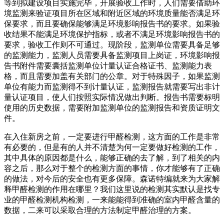
等到拟建设项目实施完毕，开展验收工作时，人们需要借助环
境监测来验证项目所在区域和附近区域的环境质量能否满足环
保要求，而且要确保能够满足环境影响报告书的要求。如果验
收结果不能满足环境保护指标，或者不满足环境影响报告书的
要求，验收工作则不可通过。现阶段，监测单位需要具备足够
的监测能力，监测人员需要具备监测项目上岗证，环境影响报
告书附件需要囊括监测单位计量认证合格证书、监测能力表
格，而且需要加盖有关部门的公章。对于特殊因子，如果监测
单位有能力而监测得不到计量认证，监测报告就需要写出非计
量认证项目，使人们按照实际情况做出判断。报告书需要标明
使用的历史数据，需要附加监测单位的监测报告和资质证明文
件。
在入住新房之前，一定要进行甲醛检测，这方面的工作是非常
有必要的，但是有的人并不清楚为何一定要做好检测的工作，
其中具体的原因都是什么，能够正确的去了解，到了相关的内
容之后，那么对于整个的检测方面的事情，你才能够有了正确
的做法，对今后的安全也有更多保障。森诺特编就来为大家解
释甲醛检测的作用在哪里？我们这里说的检测其实默认是找专
业的甲醛检测机构检测，一来能能得到准确的室内甲醛含量的
数据，二来可以采取合理的方法制定甲醛治理的方案。