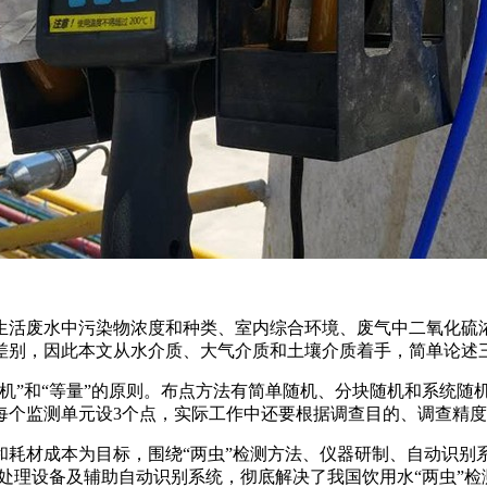
生活废水中污染物浓度和种类、室内综合环境、废气中二氧化硫
差别，因此本文从水介质、大气介质和土壤介质着手，简单论述
机”和“等量”的原则。布点方法有简单随机、分块随机和系统随
每个监测单元设3个点，实际工作中还要根据调查目的、调查精
耗材成本为目标，围绕“两虫”检测方法、仪器研制、自动识别系
预处理设备及辅助自动识别系统，彻底解决了我国饮用水“两虫”