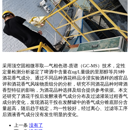
采用顶空固相微萃取—气相色谱-质谱（GC-MS）技术，定性
定量检测分析鉴定了啤酒中含量在ug/L量级的里那醇等共9种
酒花香气成分。通过不同品种酒花样品冷浸实验酒样的感官品
评和酒花香气风味物质组分的分析，研究不同酒花品种对啤酒
香型特征的影响，为酒花品种选择及组合提供参考依据。本文
还研究了酒花干投后发酵液香气成分分布及过滤灌装过程香气
成分的变化，发现酒花干投在发酵罐中的香气成分锥底部分含
量超高，随后趋于稳定，均一性较好，经过离心、过滤等工序
后酒液香气成分没有发生明显的变化。
上一条
没有了