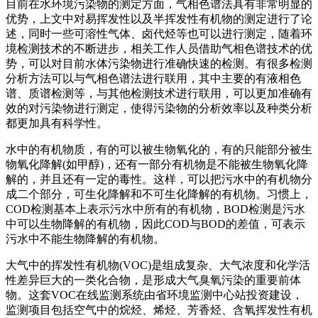
目前在水环境污染物的测定方面，气相色谱法具有非常明显的
优势，上文中对易挥发性以及半挥发性有机物的测定进行了论
述，同时一些可溶性气体、卤代烃等也可以进行测定，随着环
境检测技术的不断进步，相关工作人员借助气相色谱技术的优
势，可以对目前水体污染物进行准确快速的检测。有很多检测
分析方法可以与气相色谱法进行联用，其中主要的有液相色
谱、质谱检测等，与其他检测技术进行联用，可以更加准确有
效的对污染物进行测定，使得污染物的分析效率以及种类分析
都更加具有科学性。
水中的有机物质，有的可以被生物氧化的，有的只能部分被生
物氧化降解(如甲醇)，还有一部分有机物是不能被生物氧化降
解的，并且还有一定的毒性。这样，可以把污水中的有机物分
成二个部分，可生化降解和不可生化降解的有机物。习惯上，
COD检测基本上表示污水中所有的有机物，BOD检测是污水
中可以生物降解的有机物，因此COD与BOD的差值，可表示
污水中不能生物降解的有机物。
大气中的挥发性有机物(VOC)是组成复杂、大气浓度和化学活
性差异巨大的一类化合物，是形成大气臭氧污染的重要前体
物。这套VOC在线监测系统由省环境监测中心站投资建设，
监测项目包括空气中的烷烃、烯烃、芳香烃、含氧挥发性有机