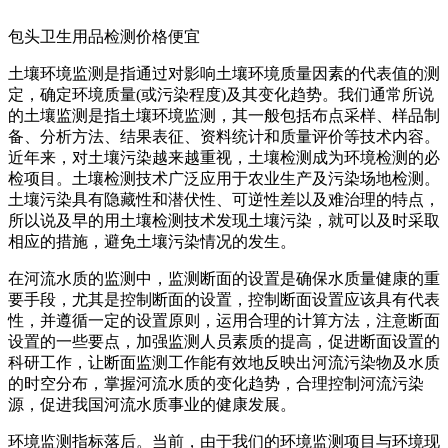
包头卫生用品检测价格便宜
土壤环境监测是指通过对影响土壤环境质量因素的代表值的测
定，确定环境质量(或污染程度)及其变化趋势。我们通常所说
的土壤监测是指土壤环境监测，其一般包括布点采样、样品制
备、分析方法、结果表征、资料统计和质量评价等技术内容。
近年来，对土壤污染越来越重视，土壤检测成为环境检测的必
检项目。土壤检测技术广泛应用于农业生产及污染场地检测。
土壤污染具有隐藏性和潜伏性、可逆性差以及难治理的特点，
所以说及早的用土壤检测技术发现土壤污染，就可以及时采取
相应的措施，避免土壤污染情况的发生。
在河流水质的监测中，监测断面的设置是确保水质量健康的重
要手段，尤其是控制断面的设置，控制断面设置应该具有代表
性，并遵循一定的设置原则，运用合理的计算方法，注意断面
设置的一些要点，加强监测人员素质的提高，促进断面设置的
科研工作，让断面监测工作能有效地反映出河流污染物及水质
的时空分布，掌握河流水质的变化趋势，合理控制河流污染
源，促进我国河流水质事业的健康发展。
环境监测指标落后。当前，由于我们的环境监测项目与环境现